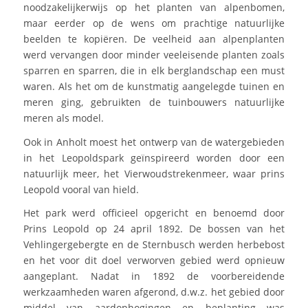
noodzakelijkerwijs op het planten van alpenbomen,
maar eerder op de wens om prachtige natuurlijke
beelden te kopiëren. De veelheid aan alpenplanten
werd vervangen door minder veeleisende planten zoals
sparren en sparren, die in elk berglandschap een must
waren. Als het om de kunstmatig aangelegde tuinen en
meren ging, gebruikten de tuinbouwers natuurlijke
meren als model.
Ook in Anholt moest het ontwerp van de watergebieden
in het Leopoldspark geïnspireerd worden door een
natuurlijk meer, het Vierwoudstrekenmeer, waar prins
Leopold vooral van hield.
Het park werd officieel opgericht en benoemd door
Prins Leopold op 24 april 1892. De bossen van het
Vehlingergebergte en de Sternbusch werden herbebost
en het voor dit doel verworven gebied werd opnieuw
aangeplant. Nadat in 1892 de voorbereidende
werkzaamheden waren afgerond, d.w.z. het gebied door
middel van aardophogingen en beplanting was