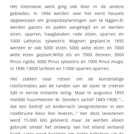
Het intensieve werk ging ook door in de andere
gebieden. In 1894 werden voor het eerst heuvels
opgeworpen om groepsbeplantingen aan te leggen.Er
werden gazons en paden aangelegd en er werden
elzen, sparren, haagbeuken, rode elzen, sparren en
1000 Lathyrus sylwestris Wagneri geplant.In 1895
werden er ook 5000 elzen, 5000 witte elzen en 7000
witte elzen geplant.Witte els en 7000 dennen, 3000
Pinus rigida, 3000 Pinus sylvestris en 1000 Pinus mugo;
in 1896 13000 lariksen en 11000 sparren.sparren.
Het zoeken naar rotsen om de kunstmatige
rotsformaties aan de randen van de vijver te creëren
lijkt in eerste instantie lastig. Maar in augustus 1893
meldde huurmeester W. Donders (actief 1883-1908) “…
dat een bedrijf uit Andernach lavagrotstenen in een
roodbruine kleur kon leveren…” Van deze lavastenen
werd 15.000 kilo geleverd, maar ze werden alleen
gebruikt omdat het ontwerp van het eiland verband
hield. Later werd besloten om lichte kalksteen uit de