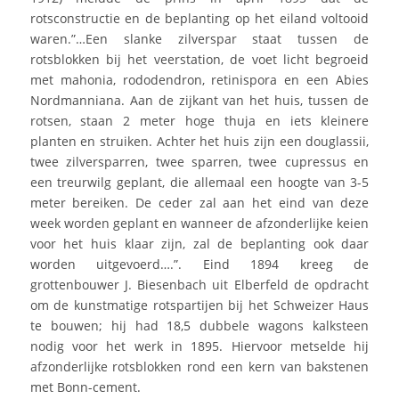
rotsconstructie en de beplanting op het eiland voltooid
waren.”…Een slanke zilverspar staat tussen de
rotsblokken bij het veerstation, de voet licht begroeid
met mahonia, rododendron, retinispora en een Abies
Nordmanniana. Aan de zijkant van het huis, tussen de
rotsen, staan 2 meter hoge thuja en iets kleinere
planten en struiken. Achter het huis zijn een douglassii,
twee zilversparren, twee sparren, twee cupressus en
een treurwilg geplant, die allemaal een hoogte van 3-5
meter bereiken. De ceder zal aan het eind van deze
week worden geplant en wanneer de afzonderlijke keien
voor het huis klaar zijn, zal de beplanting ook daar
worden uitgevoerd….”. Eind 1894 kreeg de
grottenbouwer J. Biesenbach uit Elberfeld de opdracht
om de kunstmatige rotspartijen bij het Schweizer Haus
te bouwen; hij had 18,5 dubbele wagons kalksteen
nodig voor het werk in 1895. Hiervoor metselde hij
afzonderlijke rotsblokken rond een kern van bakstenen
met Bonn-cement.