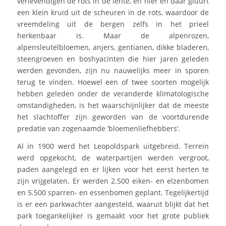
verlevendigen de rots in de lente, en hier en daar gluurt
een klein kruid uit de scheuren in de rots, waardoor de
vreemdeling uit de bergen zelfs in het prieel
herkenbaar is. Maar de alpenrozen,
alpensleutelbloemen, anjers, gentianen, dikke bladeren,
steengroeven en boshyacinten die hier jaren geleden
werden gevonden, zijn nu nauwelijks meer in sporen
terug te vinden. Hoewel een of twee soorten mogelijk
hebben geleden onder de veranderde klimatologische
omstandigheden, is het waarschijnlijker dat de meeste
het slachtoffer zijn geworden van de voortdurende
predatie van zogenaamde ‘bloemenliefhebbers’.
Al in 1900 werd het Leopoldspark uitgebreid. Terrein
werd opgekocht, de waterpartijen werden vergroot,
paden aangelegd en er lijken voor het eerst herten te
zijn vrijgelaten. Er werden 2.500 eiken- en elzenbomen
en 5.500 sparren- en essenbomen geplant. Tegelijkertijd
is er een parkwachter aangesteld, waaruit blijkt dat het
park toegankelijker is gemaakt voor het grote publiek