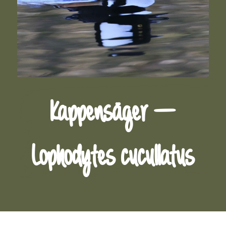
Kappensäger –
Lophodytes cucullatus