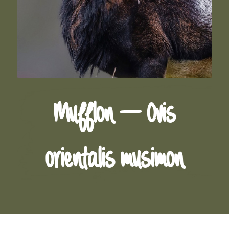
Mufflon – Ovis
orientalis musimon